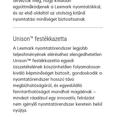
terveztük meg, hogy kiválóan
együttműködjenek a Lexmark nyomtatókkal,
és az első oldaltól az utolsóig kitűnő
nyomtatási minőséget biztosítsanak.
Unison™ festékkazetta
A Lexmark nyomtatórendszer legjobb
teljesítményének eléréséhez elengedhetetlen
Unison™ festékkazetta egyedi
összetételének köszönhetően folyamatosan
kiváló képminőséget biztosít, gondoskodik a
nyomtatórendszer hosszú távú
megbízhatóságáról, és egyedülálló
fenntarthatóságot mondhat magáénak –
mindezt ráadásul egy innovatív, felrázást
nem igénylő nyomtatórendszer keretein belül
nyújtja.