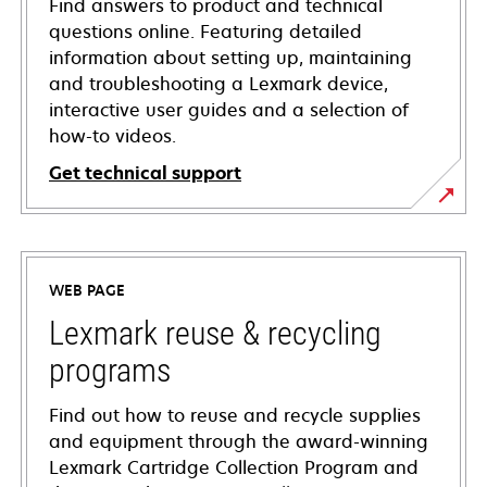
Find answers to product and technical
questions online. Featuring detailed
information about setting up, maintaining
and troubleshooting a Lexmark device,
interactive user guides and a selection of
how-to videos.
Get technical support
opens
in
a
WEB PAGE
new
tab
Lexmark reuse & recycling
programs
Find out how to reuse and recycle supplies
and equipment through the award-winning
Lexmark Cartridge Collection Program and