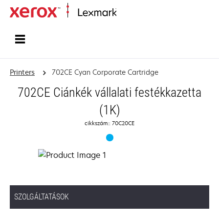
Home
Printers
702CE Cyan Corporate Cartridge
702CE Ciánkék vállalati festékkazetta
(1K)
cikkszám:: 70C20CE
SZOLGÁLTATÁSOK