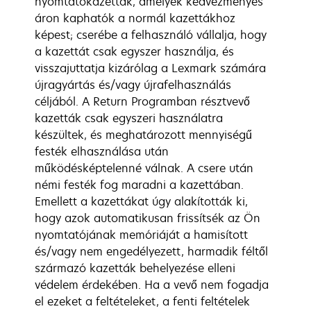
nyomtatókazetták, amelyek kedvezményes
áron kaphatók a normál kazettákhoz
képest; cserébe a felhasználó vállalja, hogy
a kazettát csak egyszer használja, és
visszajuttatja kizárólag a Lexmark számára
újragyártás és/vagy újrafelhasználás
céljából. A Return Programban résztvevő
kazetták csak egyszeri használatra
készültek, és meghatározott mennyiségű
festék elhasználása után
működésképtelenné válnak. A csere után
némi festék fog maradni a kazettában.
Emellett a kazettákat úgy alakították ki,
hogy azok automatikusan frissítsék az Ön
nyomtatójának memóriáját a hamisított
és/vagy nem engedélyezett, harmadik féltől
származó kazetták behelyezése elleni
védelem érdekében. Ha a vevő nem fogadja
el ezeket a feltételeket, a fenti feltételek