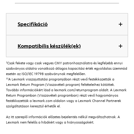
Specifikáció
Kompatibilis készülék(ek)
†
Csak fekete vagy csak vegyes CMY patronhasználatra és legfeljebb ennyi
szabványos oldalra vonatkozó átlagos kapacitási érték egyoldalas üzemmód
esetén az ISO/IEC 19798 szabványnak megfelelően.
††
A Lexmark visszajuttatási programjában részt vevő festékkazetták a
Lexmark Return Program (Visszavételi program) feltételeihez kötöttek.
További információkért lásd a lexmark.com/returnprogram oldalt. A Lexmark
Return Programban (Visszavételi programban) részt vevő hagyományos
festékkazetták a lexmark.com oldalon vagy a Lexmark Channel Partnerek
szolgáltatáson keresztül érhetők el.
Az itt szereplő információk előzetes bejelentés nélkül megváltozhatnak. A
Lexmark nem felelős a hibákért vagy a hiányosságokért.