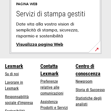
PAGINA WEB
una
nuova
Servizi di stampa gestiti
scheda
Date vita alla vostra vision di
semplicità di stampa, sicurezza,
risparmio e sostenibilità
Visualizza pagina Web
Lexmark
Contatta
Centro di
Lexmark
conoscenza
Su di noi
Preferenze
Newsroom
Lavorare in
relative alle
Lexmark
Storia di Successo
comunicazioni
Responsabilità
Statistiche degli
Assistenza
si
sociale d’impresa
analisti
Prodotti e Servizi
apre