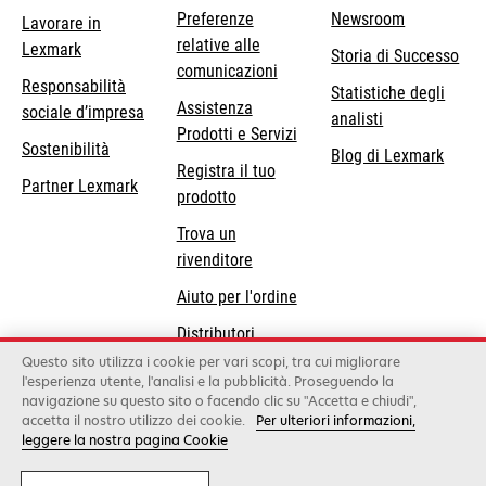
Preferenze
Newsroom
Lavorare in
relative alle
Lexmark
Storia di Successo
comunicazioni
Responsabilità
Statistiche degli
Assistenza
si
sociale d’impresa
analisti
Prodotti e Servizi
apre
Sostenibilità
Blog di Lexmark
in
Registra il tuo
Partner Lexmark
una
prodotto
nuova
Trova un
scheda
rivenditore
Aiuto per l'ordine
Distributori
Lexmark
Questo sito utilizza i cookie per vari scopi, tra cui migliorare
l'esperienza utente, l'analisi e la pubblicità. Proseguendo la
navigazione su questo sito o facendo clic su "Accetta e chiudi",
accetta il nostro utilizzo dei cookie.
Per ulteriori informazioni,
Lexmark International, Inc., a Xerox Company
leggere la nostra pagina Cookie
©2026 Tutti i diritti sono riservati.
Legale
Informativa sulla privacy
Condizioni