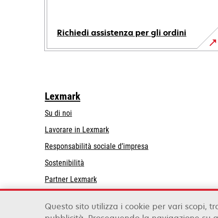
Richiedi assistenza per gli ordini
Lexmark
Su di noi
Lavorare in Lexmark
si
Responsabilità sociale d’impresa
apre
Sostenibilità
in
Partner Lexmark
una
nuova
scheda
Questo sito utilizza i cookie per vari scopi, tr