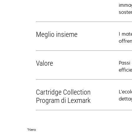
immag
sosten
Meglio insieme
I mat
offre
Valore
Passi
effici
Cartridge Collection
L'ecol
dettag
Program di Lexmark
†
Nero