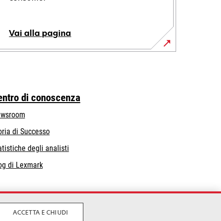
Vai alla pagina
entro di conoscenza
wsroom
oria di Successo
atistiche degli analisti
og di Lexmark
ACCETTA E CHIUDI