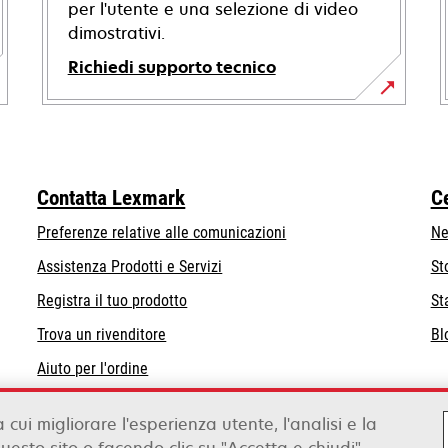
per l'utente e una selezione di video
dimostrativi.
Richiedi supporto tecnico
si
apre
in
una
Contatta Lexmark
C
nuova
scheda
Preferenze relative alle comunicazioni
Ne
Assistenza Prodotti e Servizi
St
Registra il tuo prodotto
St
Trova un rivenditore
Bl
Aiuto per l'ordine
Distributori Lexmark
a cui migliorare l'esperienza utente, l'analisi e la