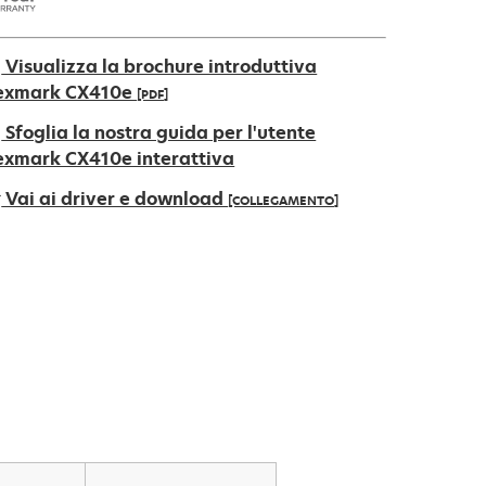
Visualizza la brochure introduttiva
exmark CX410e
[PDF]
Sfoglia la nostra guida per l'utente
pre
exmark CX410e interattiva
Vai ai driver e download
[COLLEGAMENTO]
na
uova
cheda
pre
na
uova
cheda