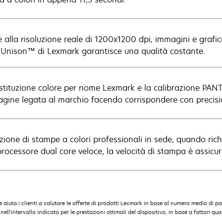
 alla risoluzione reale di 1200x1200 dpi, immagini e grafica
 Unison™ di Lexmark garantisce una qualità costante.
stituzione colore per nome Lexmark e la calibrazione PAN
gine legata al marchio facendo corrispondere con precision
zione di stampe a colori professionali in sede, quando ri
processore dual core veloce, la velocità di stampa è assicur
 aiuta i clienti a valutare le offerte di prodotti Lexmark in base al numero medio di pa
ntervallo indicato per le prestazioni ottimali del dispositivo, in base a fattori quali: 