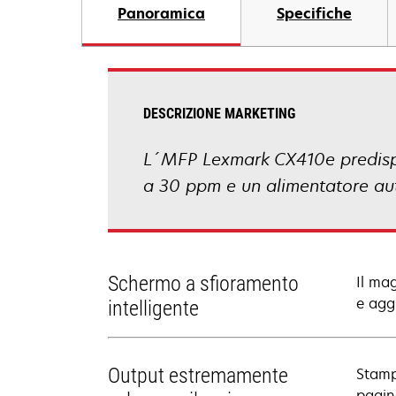
Panoramica
Specifiche
DESCRIZIONE MARKETING
L´MFP Lexmark CX410e predispos
a 30 ppm e un alimentatore auto
Schermo a sfioramento
Il ma
e aggi
intelligente
Output estremamente
Stamp
pagin