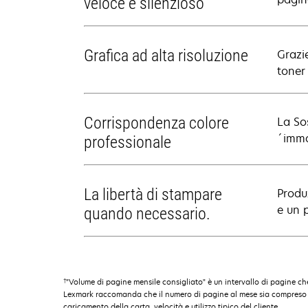
veloce e silenzioso
Grafica ad alta risoluzione
Grazie
toner
Corrispondenza colore
La So
´imma
professionale
La libertà di stampare
Produ
e un 
quando necessario.
†
"Volume di pagine mensile consigliato" è un intervallo di pagine che
Lexmark raccomanda che il numero di pagine al mese sia compreso nell'i
caricamento della carta, velocità e utilizzo tipico del cliente.