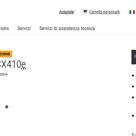
Acquista
Carrello personale
tions
Servizi
Servizi di assistenza tecnica
ZIONE
CX410
e
D0514