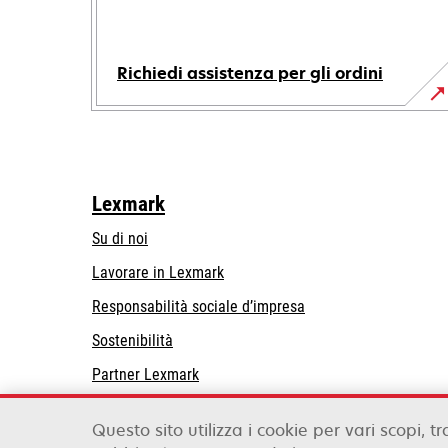
Richiedi assistenza per gli ordini
Lexmark
Su di noi
Lavorare in Lexmark
si
Responsabilità sociale d’impresa
apre
Sostenibilità
in
Partner Lexmark
una
nuova
scheda
Questo sito utilizza i cookie per vari scopi, tr