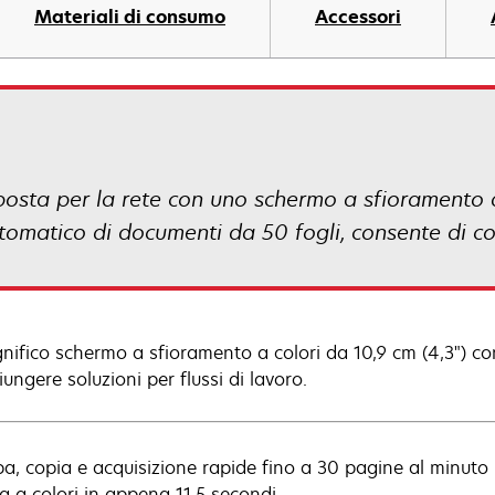
Materiali di consumo
Accessori
ta per la rete con uno schermo a sfioramento a 
matico di documenti da 50 fogli, consente di copi
gnifico schermo a sfioramento a colori da 10,9 cm (4,3") con
ungere soluzioni per flussi di lavoro.
a, copia e acquisizione rapide fino a 30 pagine al minuto 
a a colori in appena 11,5 secondi.