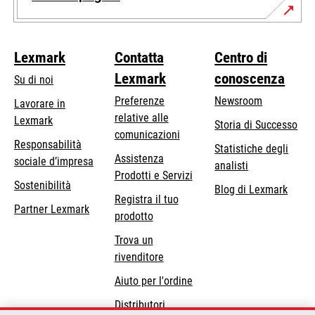
Lexmark
Contatta
Centro di
Lexmark
conoscenza
Su di noi
Preferenze
Newsroom
Lavorare in
relative alle
Lexmark
Storia di Successo
comunicazioni
Responsabilità
Statistiche degli
Assistenza
si
sociale d’impresa
analisti
Prodotti e Servizi
apre
Sostenibilità
Blog di Lexmark
in
Registra il tuo
Partner Lexmark
una
prodotto
nuova
Trova un
scheda
rivenditore
Aiuto per l'ordine
Distributori