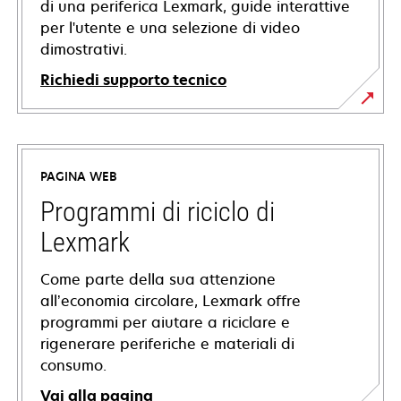
di una periferica Lexmark, guide interattive
per l'utente e una selezione di video
dimostrativi.
Richiedi supporto tecnico
si
apre
in
PAGINA WEB
una
nuova
Programmi di riciclo di
scheda
Lexmark
Come parte della sua attenzione
all’economia circolare, Lexmark offre
programmi per aiutare a riciclare e
rigenerare periferiche e materiali di
consumo.
Vai alla pagina