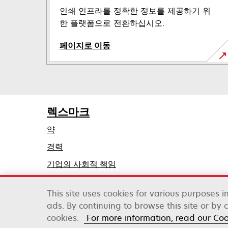
인쇄 인프라를 정확한 정보를 제공하기 위
한 플랫폼으로 전환하십시오.
페이지로 이동
렉스마크
약
경력
새
기업의 사회적 책임
탭
지속가능성
에
This site uses cookies for various purposes 
서
ads. By continuing to browse this site or by 
Lexmark International, Inc., 제록스 계열사
열
cookies.
For more information, read our Co
©2026 판권 소유.
림