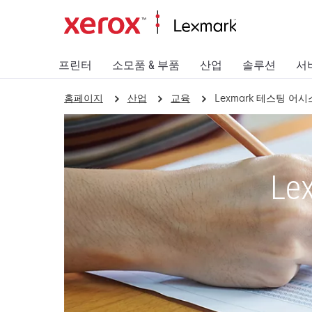
프린터
소모품 & 부품
산업
솔루션
서
홈페이지
산업
교육
Lexmark 테스팅 어
L