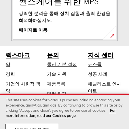
헬스케어를 위한 MPS
강력한 분석을 통해 장치 집합과 출력 환경을
최적화하십시오.
페이지로 이동
렉스마크
문의
지식 센터
약
통신 기본 설정
뉴스룸
새
경력
기술 지원
성공 사례
탭
기업의 사회적 책
제품등록
애널리스트 인사
에
새
임
이트
딜러 찾기
서
탭
This site uses cookies for various purposes including enhancing your
지속가능성
열
에
experience, analytics, and ads. By continuing to browse this site or by
림
clicking "Accept and close", you agree to our use of cookies.
For
서
more information, read our Cookies page.
Lexmark International, Inc., 제록스 계열사
열
©2026 판권 소유.
림
합법적인
사생활