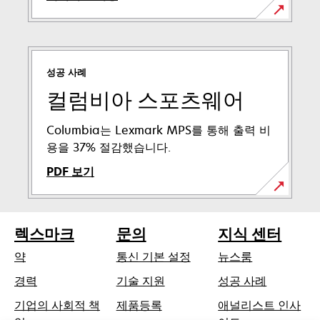
성공 사례
컬럼비아 스포츠웨어
Columbia는 Lexmark MPS를 통해 출력 비
용을 37% 절감했습니다.
PDF 보기
새
탭
렉스마크
문의
지식 센터
에
서
약
통신 기본 설정
뉴스룸
열
새
경력
기술 지원
성공 사례
림
탭
기업의 사회적 책
제품등록
애널리스트 인사
에