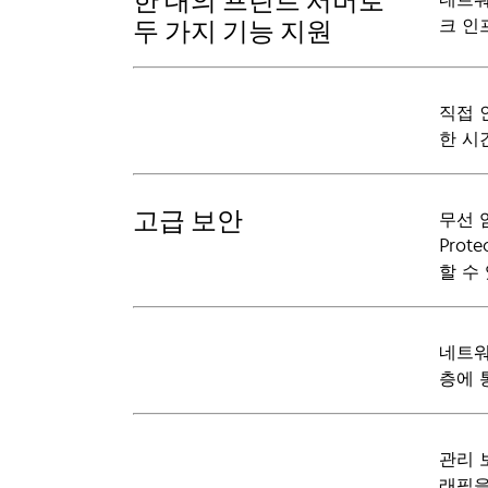
한 대의 프린트 서버로
크 인
두 가지 기능 지원
직접 인
한 시
고급 보안
무선 암
Prot
할 수
네트워크
층에 
관리 
래픽을