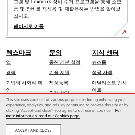
그램 및 Lexmark 장비 수거 프로그램을 통해 소모
품 및 장비를 재사용 및 재활용하는 방법을 알아보
십시오.
페이지로 이동
렉스마크
문의
지식 센터
약
통신 기본 설정
뉴스룸
새
경력
기술 지원
성공 사례
탭
기업의 사회적 책
제품등록
애널리스트 인사
에
새
임
이트
딜러 찾기
서
탭
This site uses cookies for various purposes including enhancing your
지속가능성
열
에
experience, analytics, and ads. By continuing to browse this site or by
림
clicking "Accept and close", you agree to our use of cookies.
For
서
more information, read our Cookies page.
Lexmark International, Inc., 제록스 계열사
열
©2026 판권 소유.
림
합법적인
사생활
ACCEPT AND CLOSE