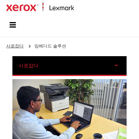
홈페이지
사로잡다
임베디드 솔루션
사로잡다