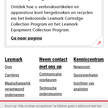
Ontdek hoe u verbruiksartikelen en
apparatuur kunt hergebruiken en recyclen
via het bekroonde Lexmark Cartridge
Collection Program en het Lexmark
Equipment Collection Program.
Ga naar pagina
Lexmark
Neem contact
Kenniscentrum
met ons op
Over
Newsroom
Communicatie
Carrières
Succesverhalen
voorkeuren
Maatschappelijk
Inzichten van
Technische
verantwoord
analisten
opens
ondersteuning
opens
ondernemen
in
in
Product registratie
Duurzaamheid
a
Door op “Alle cookies accepteren” te klikken gaat u akkoord met het
a