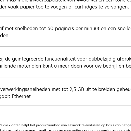
der vaak papier toe te voegen of cartridges te vervangen.
af met snelheden tot 60 pagina's per minuut en een snelle 
den.
ij de geïntegreerde functionaliteit voor dubbelzijdig afdr
hillende materialen kunt u meer doen voor uw bedrijf en be
verwerkingssnelheden met tot 2,5 GB uit te breiden geh
gabit Ethernet.
's die klanten helpt het productaanbod van Lexmark te evalueren op basis van het g
 binnen het opgegeven bereik te houden voor optimale apparaatprestaties, op basis v