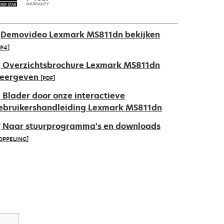
Demovideo Lexmark MS811dn bekijken
P4]
Overzichtsbrochure Lexmark MS811dn
eergeven
[PDF]
pens
Blader door onze interactieve
ebruikershandleiding Lexmark MS811dn
Naar stuurprogramma's en downloads
ew
OPPELING]
ab
pens
ew
ab