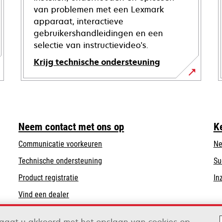
van problemen met een Lexmark
apparaat, interactieve
gebruikershandleidingen en een
selectie van instructievideo's.
Krijg technische ondersteuning
opens
in
a
new
Neem contact met ons op
K
tab
Communicatie voorkeuren
Ne
opens
Technische ondersteuning
Su
in
Product registratie
In
a
Vind een dealer
new
tab