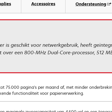
pplies
Accessoires
Ondersteuning
 is geschikt voor netwerkgebruik, heeft geïntegr
ikt over een 800-MHz Dual-Core-processor, 512 M
tot 75.000 pagina's per maand af, met minder onderbreki
ekende functionaliteit voor papierverwerking.
en maximale invoercapaciteit van 4400 vel en een tonerc