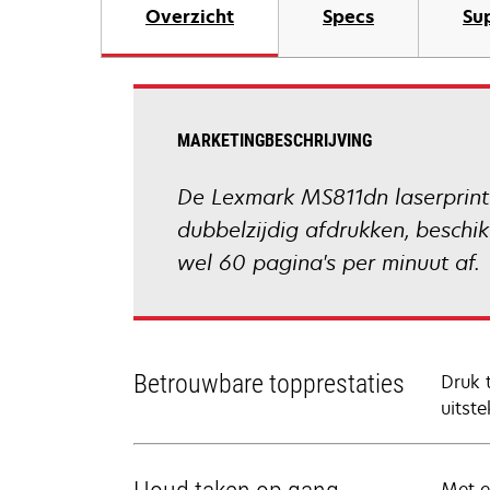
Overzicht
Specs
Su
MARKETINGBESCHRIJVING
De Lexmark MS811dn laserprinter
dubbelzijdig afdrukken, besch
wel 60 pagina's per minuut af.
Betrouwbare topprestaties
Druk 
uitst
Met e