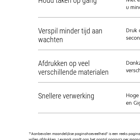
Houd taken op gang
u min
Verspil minder tijd aan
Druk 
secon
wachten
Afdrukken op veel
Dankz
versc
verschillende materialen
Snellere verwerking
Hoge 
en Gi
†
"Aanbevolen maandelijkse paginahoeveelheid" is een reeks pagina
willen afdrukken. Lexmark raadt aan het aantal pagina's per maand