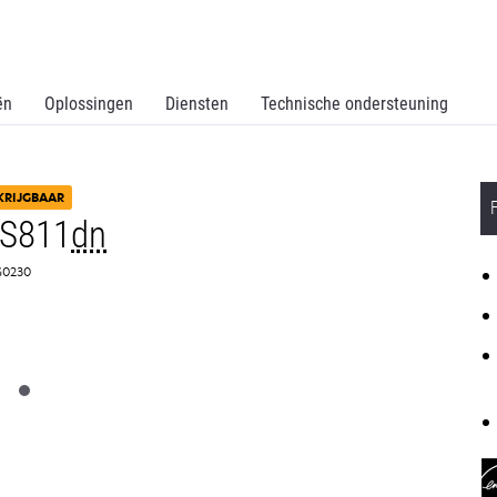
ën
Oplossingen
Diensten
Technische ondersteuning
KRIJGBAAR
MS811
dn
0G0230