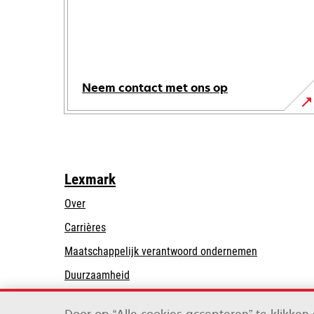
Neem contact met ons op
Lexmark
Over
Carrières
opens
Maatschappelijk verantwoord ondernemen
in
Duurzaamheid
a
Lexmark Partners
new