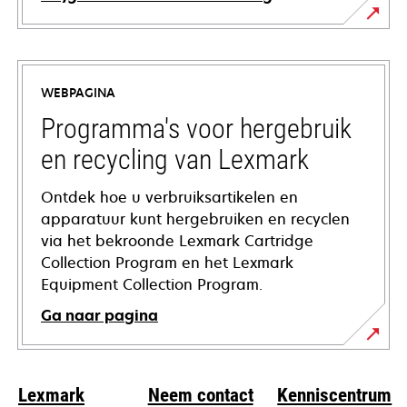
opens
in
a
WEBPAGINA
new
tab
Programma's voor hergebruik
en recycling van Lexmark
Ontdek hoe u verbruiksartikelen en
apparatuur kunt hergebruiken en recyclen
via het bekroonde Lexmark Cartridge
Collection Program en het Lexmark
Equipment Collection Program.
Ga naar pagina
Lexmark
Neem contact
Kenniscentrum