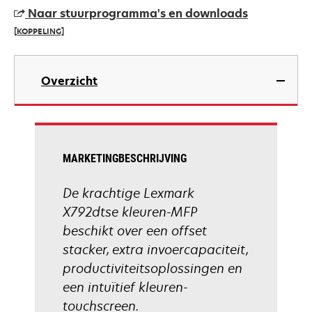
a
Naar stuurprogramma's en downloads
new
[KOPPELING]
tab
opens
in
Overzicht
a
new
tab
MARKETINGBESCHRIJVING
De krachtige Lexmark
X792dtse kleuren-MFP
beschikt over een offset
stacker, extra invoercapaciteit,
productiviteitsoplossingen en
een intuïtief kleuren-
touchscreen.