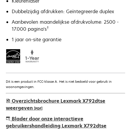
Kleurenlaser
Dubbelzijdig afdrukken: Geïntegreerde duplex
Aanbevolen maandelijkse afdrukvolume: 2500 -
†
17.000 pagina's
1 jaar on-site garantie
Dit is een product in FCC-klasse A. Het is niet bedoeld voor gebruik in
woonomgevingen.
Overzichtsbrochure Lexmark X792dtse
weergeven
[PDF]
opens
Blader door onze interactieve
in
gebruikershandleiding Lexmark X792dtse