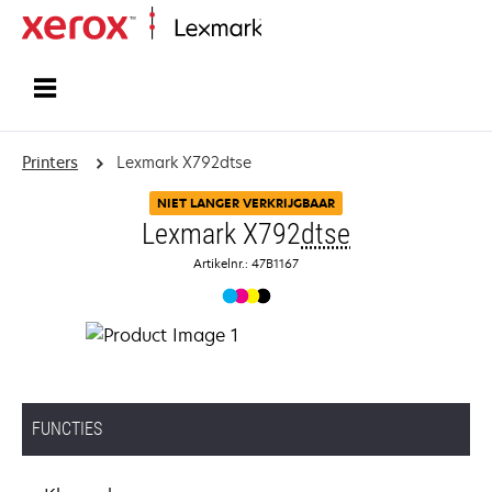
Startpagina
Printers
Lexmark X792dtse
NIET LANGER VERKRIJGBAAR
Lexmark X792
dtse
Artikelnr.: 47B1167
FUNCTIES