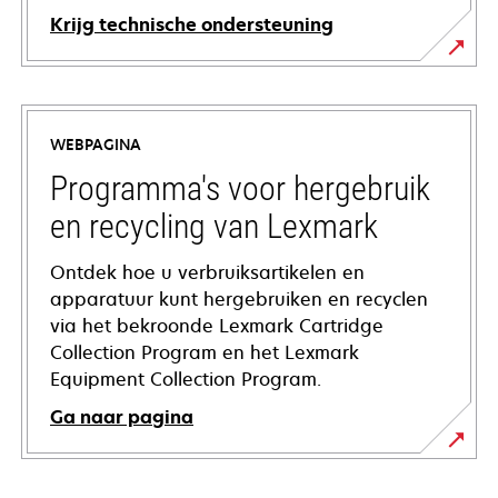
Krijg technische ondersteuning
opens
in
a
WEBPAGINA
new
tab
Programma's voor hergebruik
en recycling van Lexmark
Ontdek hoe u verbruiksartikelen en
apparatuur kunt hergebruiken en recyclen
via het bekroonde Lexmark Cartridge
Collection Program en het Lexmark
Equipment Collection Program.
Ga naar pagina