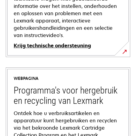
informatie over het instellen, onderhouden
en oplossen van problemen met een
Lexmark apparaat, interactieve
gebruikershandleidingen en een selectie
van instructievideo's.
Krijg technische ondersteuning
opens
in
a
WEBPAGINA
new
tab
Programma's voor hergebruik
en recycling van Lexmark
Ontdek hoe u verbruiksartikelen en
apparatuur kunt hergebruiken en recyclen
via het bekroonde Lexmark Cartridge
Collection Program en het Lexmark