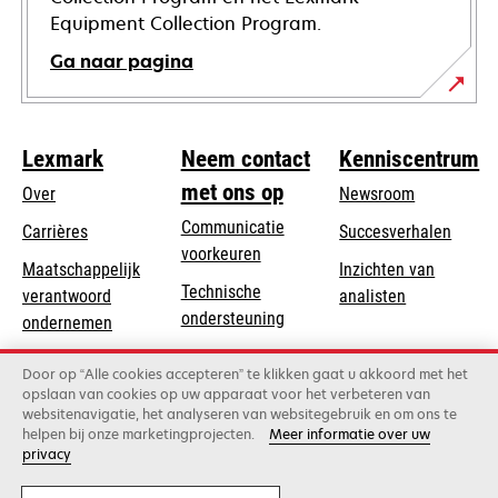
Equipment Collection Program.
Ga naar pagina
Lexmark
Neem contact
Kenniscentrum
met ons op
Over
Newsroom
Communicatie
Carrières
Succesverhalen
voorkeuren
Maatschappelijk
Inzichten van
Technische
verantwoord
analisten
opens
ondersteuning
opens
ondernemen
in
in
Product registratie
Duurzaamheid
a
Door op “Alle cookies accepteren” te klikken gaat u akkoord met het
a
Vind een dealer
opslaan van cookies op uw apparaat voor het verbeteren van
new
Lexmark Partners
new
websitenavigatie, het analyseren van websitegebruik en om ons te
tab
tab
helpen bij onze marketingprojecten.
Meer informatie over uw
privacy
Lexmark International, Inc., een bedrijf van Xerox
©2026 Alle rechten voorbehouden.