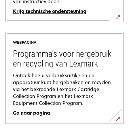
van instructievideo's.
Krijg technische ondersteuning
opens
in
a
WEBPAGINA
new
tab
Programma's voor hergebruik
en recycling van Lexmark
Ontdek hoe u verbruiksartikelen en
apparatuur kunt hergebruiken en recyclen
via het bekroonde Lexmark Cartridge
Collection Program en het Lexmark
Equipment Collection Program.
Ga naar pagina