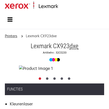
Startpagina
Printers
Lexmark CX923dxe
Lexmark CX923
dxe
Artikelnr.: 32C0233
FUNCTIES
Kleurenlaser