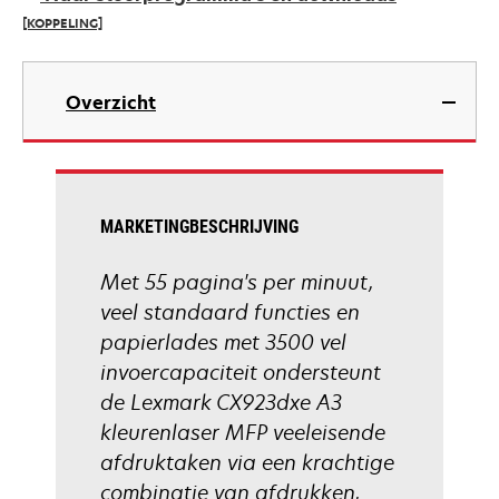
new
[KOPPELING]
tab
opens
in
Overzicht
a
new
tab
MARKETINGBESCHRIJVING
Met 55 pagina's per minuut,
veel standaard functies en
papierlades met 3500 vel
invoercapaciteit ondersteunt
de Lexmark CX923dxe A3
kleurenlaser MFP veeleisende
afdruktaken via een krachtige
combinatie van afdrukken,