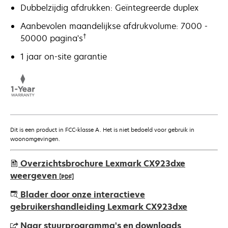
Dubbelzijdig afdrukken: Geïntegreerde duplex
Aanbevolen maandelijkse afdrukvolume: 7000 -
†
50000 pagina's
1 jaar on-site garantie
Dit is een product in FCC-klasse A. Het is niet bedoeld voor gebruik in
woonomgevingen.
Overzichtsbrochure Lexmark CX923dxe
weergeven
[PDF]
opens
Blader door onze interactieve
in
gebruikershandleiding Lexmark CX923dxe
a
Naar stuurprogramma's en downloads