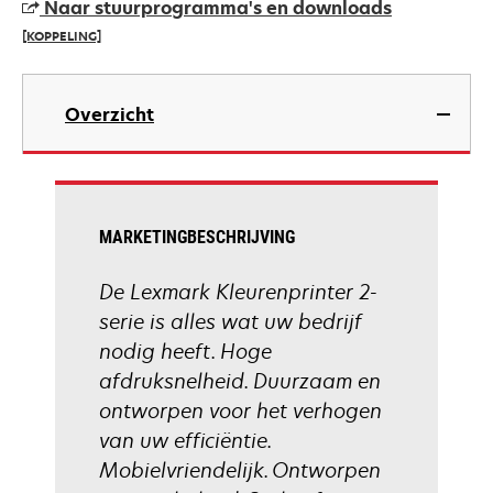
Naar stuurprogramma's en downloads
new
[KOPPELING]
tab
opens
in
Overzicht
a
new
tab
MARKETINGBESCHRIJVING
De Lexmark Kleurenprinter 2-
serie is alles wat uw bedrijf
nodig heeft. Hoge
afdruksnelheid. Duurzaam en
ontworpen voor het verhogen
van uw efficiëntie.
Mobielvriendelijk. Ontworpen