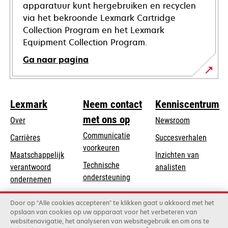
apparatuur kunt hergebruiken en recyclen
via het bekroonde Lexmark Cartridge
Collection Program en het Lexmark
Equipment Collection Program.
Ga naar pagina
Lexmark
Neem contact
Kenniscentrum
met ons op
Over
Newsroom
Communicatie
Carrières
Succesverhalen
voorkeuren
Maatschappelijk
Inzichten van
Technische
verantwoord
analisten
opens
ondersteuning
opens
ondernemen
in
in
Product registratie
Duurzaamheid
a
Door op “Alle cookies accepteren” te klikken gaat u akkoord met het
a
Vind een dealer
opslaan van cookies op uw apparaat voor het verbeteren van
new
Lexmark Partners
new
websitenavigatie, het analyseren van websitegebruik en om ons te
tab
tab