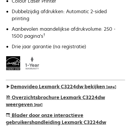
Colour Laser Printer
Dubbelzijdig afdrukken: Automatic 2-sided
printing
Aanbevolen maandelijkse afdrukvolume: 250 -
†
1500 pagina's
Drie jaar garantie (na registratie)
Demovideo Lexmark C3224dw bekijken
[MP4]
Overzichtsbrochure Lexmark C3224dw
weergeven
[PDF]
opens
Blader door onze interactieve
in
gebruikershandleiding Lexmark C3224dw
a