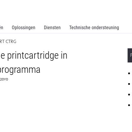
ën
Oplossingen
Diensten
Technische ondersteuning
PRT CTRG
 printcartridge in
sprogramma
3220Y0