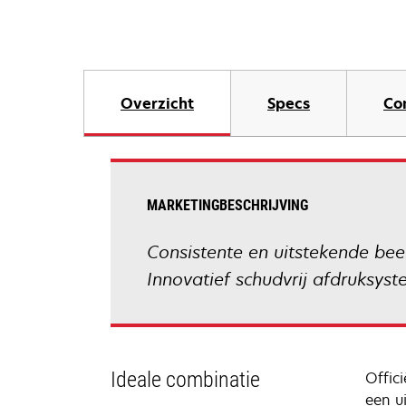
Overzicht
Specs
Co
MARKETINGBESCHRIJVING
Consistente en uitstekende be
Innovatief schudvrij afdruksyst
Ideale combinatie
Offic
een u