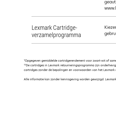
geaut
www.l
Lexmark Cartridge-
Kieze
gebrui
verzamelprogramma
†
Opgegeven gemiddelde cartridgerendement voor zwart-wit of samen
††
De cartridges in Lexmark retourneringsprogramma zijn onderhevi
cartridges zonder de bepalingen en voorwaarden van het Lexmark r
Alle informatie kan zonder kennisgeving worden gewijzigd. Lexmark 