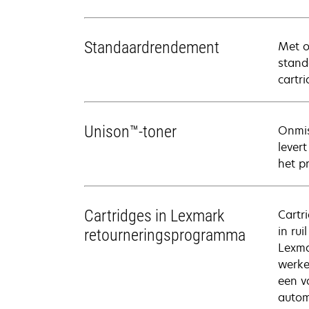
Standaardrendement
Met o
stand
cartr
Unison™-toner
Onmis
lever
het p
Cartridges in Lexmark
Cartr
in ru
retourneringsprogramma
Lexma
werke
een v
autom