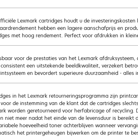
fficiële Lexmark cartridges houdt u de investeringskosten 
aardrendement hebben een lagere aanschafprijs en produ
idges met hoog rendement. Perfect voor afdrukken in klei
baar voor de prestaties van het Lexmark afdruksysteem, 
t consistent een uitstekende beeldkwaliteit, verzekert be
rintsysteem en bevordert superieure duurzaamheid - alles i
idges in het Lexmark retourneringsprogramma zijn printcar
il voor de instemming van de klant dat de cartridges slech
rk worden geretourneerd voor herfabricage of recycling. 
n niet meer nadat het einde van de levensduur is bereikt d
ariabele hoeveelheid toner achterblijven wanneer vervangin
atisch het printergeheugen bijwerken om de printer te be