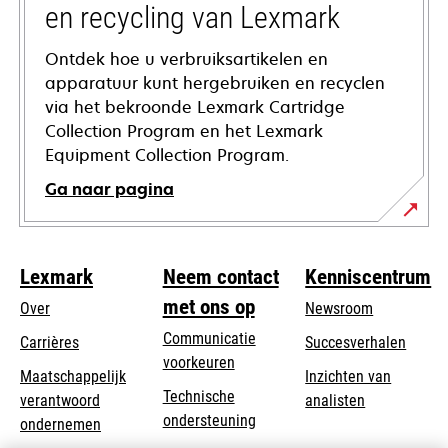
en recycling van Lexmark
Ontdek hoe u verbruiksartikelen en
apparatuur kunt hergebruiken en recyclen
via het bekroonde Lexmark Cartridge
Collection Program en het Lexmark
Equipment Collection Program.
Ga naar pagina
Lexmark
Neem contact
Kenniscentrum
met ons op
Over
Newsroom
Communicatie
Carrières
Succesverhalen
voorkeuren
Maatschappelijk
Inzichten van
Technische
verantwoord
analisten
opens
ondersteuning
opens
ondernemen
in
in