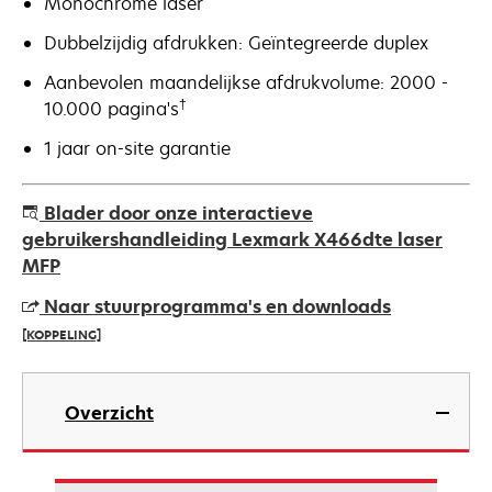
Monochrome laser
Dubbelzijdig afdrukken: Geïntegreerde duplex
Aanbevolen maandelijkse afdrukvolume: 2000 -
†
10.000 pagina's
1 jaar on-site garantie
Blader door onze interactieve
gebruikershandleiding Lexmark X466dte laser
MFP
Naar stuurprogramma's en downloads
[KOPPELING]
opens
in
Overzicht
a
new
tab