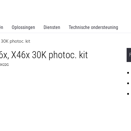
ën
Oplossingen
Diensten
Technische ondersteuning
30K photoc. kit
6x, X46x 30K photoc. kit
60X22G