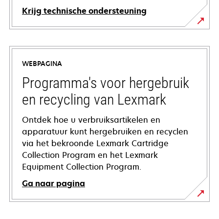
Krijg technische ondersteuning
opens
in
a
WEBPAGINA
new
tab
Programma's voor hergebruik
en recycling van Lexmark
Ontdek hoe u verbruiksartikelen en
apparatuur kunt hergebruiken en recyclen
via het bekroonde Lexmark Cartridge
Collection Program en het Lexmark
Equipment Collection Program.
Ga naar pagina