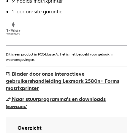
9-naalds matrixprinter
1 jaar on-site garantie
Dit is een product in FCC-klasse A. Het is niet bedoeld voor gebruik in
woonomgevingen.
Blader door onze interactieve
gebruikershandleiding Lexmark 2580n+ Forms
matrixprinter
Naar stuurprogramma's en downloads
[KOPPELING]
opens
in
Overzicht
a