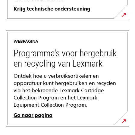
Krijg technische ondersteuning
opens
in
a
WEBPAGINA
new
tab
Programma's voor hergebruik
en recycling van Lexmark
Ontdek hoe u verbruiksartikelen en
apparatuur kunt hergebruiken en recyclen
via het bekroonde Lexmark Cartridge
Collection Program en het Lexmark
Equipment Collection Program.
Ga naar pagina