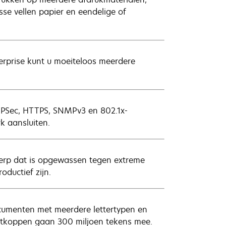
se vellen papier en eendelige of
erprise kunt u moeiteloos meerdere
s IPSec, HTTPS, SNMPv3 en 802.1x-
rk aansluiten.
werp dat is opgewassen tegen extreme
ductief zijn.
ocumenten met meerdere lettertypen en
intkoppen gaan 300 miljoen tekens mee.