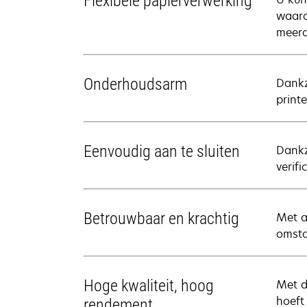
Flexibele papierverwerking
waaro
meerd
Onderhoudsarm
Dankz
print
Eenvoudig aan te sluiten
Dankz
verifi
Betrouwbaar en krachtig
Met a
omsta
Hoge kwaliteit, hoog
Met d
hoeft
rendement