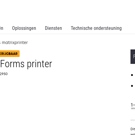
ën
Oplossingen
Diensten
Technische ondersteuning
matrixprinter
KRIJGBAAR
Forms printer
1C2950
Di
wo