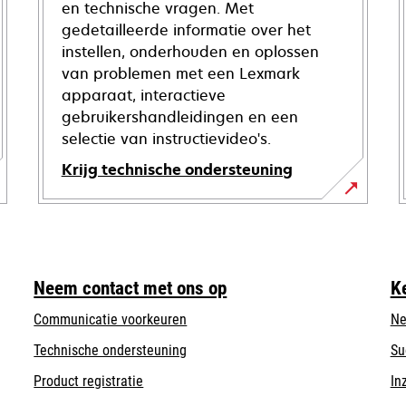
en technische vragen. Met
gedetailleerde informatie over het
instellen, onderhouden en oplossen
van problemen met een Lexmark
apparaat, interactieve
gebruikershandleidingen en een
selectie van instructievideo's.
Krijg technische ondersteuning
opens
in
a
new
Neem contact met ons op
K
tab
Communicatie voorkeuren
Ne
opens
Technische ondersteuning
Su
in
Product registratie
In
a