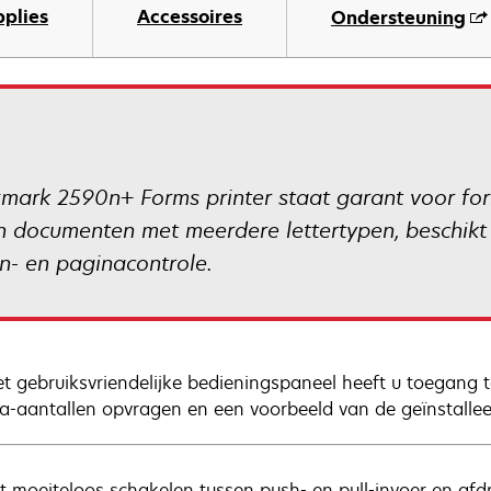
pplies
Accessoires
Ondersteuning
mark 2590n+ Forms printer staat garant voor form
n documenten met meerdere lettertypen, beschikt 
n- en paginacontrole.
et gebruiksvriendelijke bedieningspaneel heeft u toegang to
a-aantallen opvragen en een voorbeeld van de geïnstalleer
t moeiteloos schakelen tussen push- en pull-invoer en af