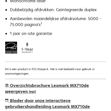
Monochrome laser
Dubbelzijdig afdrukken: Geïntegreerde duplex
Aanbevolen maandelijkse afdrukvolume: 5000 -
†
75.000 pagina's
1 jaar on-site garantie
Dit is een product in FCC-klasse A. Het is niet bedoeld voor gebruik in
woonomgevingen.
Overzichtsbrochure Lexmark MX710de
weergeven
[PDF]
opens
Blader door onze interactieve
in
gebruikershandleiding Lexmark MX710de