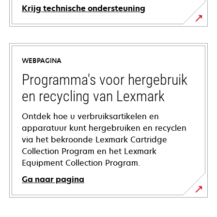
Krijg technische ondersteuning
opens
in
a
WEBPAGINA
new
tab
Programma's voor hergebruik
en recycling van Lexmark
Ontdek hoe u verbruiksartikelen en
apparatuur kunt hergebruiken en recyclen
via het bekroonde Lexmark Cartridge
Collection Program en het Lexmark
Equipment Collection Program.
Ga naar pagina