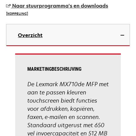
a
Naar stuurprogramma's en downloads
new
[KOPPELING]
tab
opens
in
Overzicht
a
new
tab
MARKETINGBESCHRIJVING
De Lexmark MX710de MFP met
aan te passen kleuren
touchscreen biedt functies
voor afdrukken, kopiëren,
faxen, e-mailen en scannen.
Standaard uitgerust met 650
vel invoercapaciteit en 512 MB