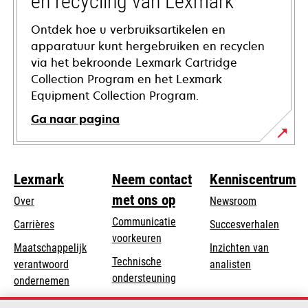
en recycling van Lexmark
Ontdek hoe u verbruiksartikelen en
apparatuur kunt hergebruiken en recyclen
via het bekroonde Lexmark Cartridge
Collection Program en het Lexmark
Equipment Collection Program.
Ga naar pagina
Lexmark
Neem contact
Kenniscentrum
met ons op
Over
Newsroom
Communicatie
Carrières
Succesverhalen
voorkeuren
Maatschappelijk
Inzichten van
Technische
verantwoord
analisten
opens
ondersteuning
opens
ondernemen
in
in
Product registratie
Duurzaamheid