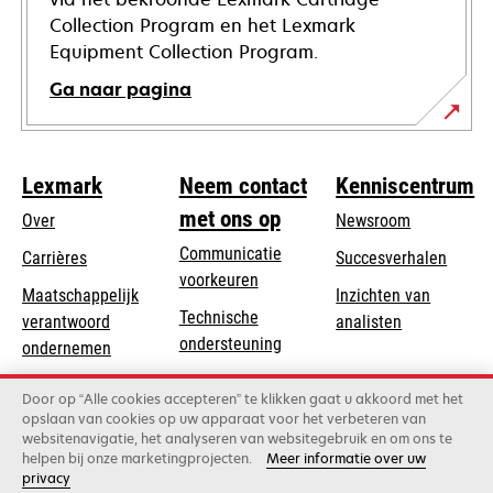
Collection Program en het Lexmark
Equipment Collection Program.
Ga naar pagina
Lexmark
Neem contact
Kenniscentrum
met ons op
Over
Newsroom
Communicatie
Carrières
Succesverhalen
voorkeuren
Maatschappelijk
Inzichten van
Technische
verantwoord
analisten
opens
ondersteuning
opens
ondernemen
in
in
Product registratie
Duurzaamheid
a
Door op “Alle cookies accepteren” te klikken gaat u akkoord met het
a
Vind een dealer
opslaan van cookies op uw apparaat voor het verbeteren van
new
Lexmark Partners
new
websitenavigatie, het analyseren van websitegebruik en om ons te
tab
tab
helpen bij onze marketingprojecten.
Meer informatie over uw
privacy
Lexmark International, Inc., een bedrijf van Xerox