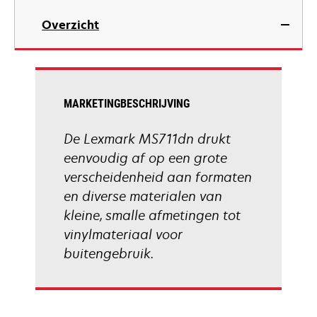
in
Overzicht
a
new
tab
MARKETINGBESCHRIJVING
De Lexmark MS711dn drukt
eenvoudig af op een grote
verscheidenheid aan formaten
en diverse materialen van
kleine, smalle afmetingen tot
vinylmateriaal voor
buitengebruik.