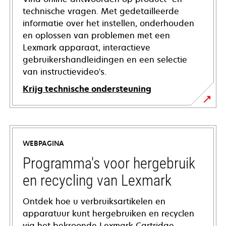
technische vragen. Met gedetailleerde
informatie over het instellen, onderhouden
en oplossen van problemen met een
Lexmark apparaat, interactieve
gebruikershandleidingen en een selectie
van instructievideo's.
Krijg technische ondersteuning
opens
in
a
WEBPAGINA
new
tab
Programma's voor hergebruik
en recycling van Lexmark
Ontdek hoe u verbruiksartikelen en
apparatuur kunt hergebruiken en recyclen
via het bekroonde Lexmark Cartridge