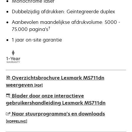
Monochrome laser
Dubbelzijdig afdrukken: Geïntegreerde duplex
Aanbevolen maandelijkse afdrukvolume: 5000 -
†
75.000 pagina's
1 jaar on-site garantie
Overzichtsbrochure Lexmark MS711dn
weergeven
[PDF]
opens
Blader door onze interactieve
in
gebruikershandleiding Lexmark MS711dn
a
Naar stuurprogramma's en downloads
new
[KOPPELING]
tab
opens