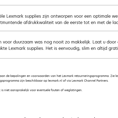
iële Lexmark supplies zijn ontworpen voor een optimale w
itmuntende afdrukkwaliteit van de eerste tot en met de la
n voor duurzaam was nog nooit zo makkelijk. Laat u door o
kte Lexmark supplies. Het is eenvoudig, slim en altijd grati
 aan de bepalingen en voorwaarden van het Lexmark retourneringsprogramma. Zie le
gsprogramma zijn beschikbaar op lexmark.nl of via Lexmark Channel Partners.
is niet aansprakelijk voor eventuele fouten of weglatingen.