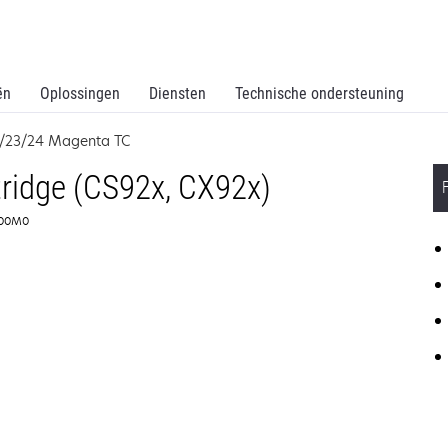
ën
Oplossingen
Diensten
Technische ondersteuning
2/23/24 Magenta TC
ridge (CS92x, CX92x)
6C00M0