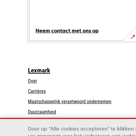
Neem contact met ons op
Lexmark
Over
Carrières
opens
Maatschappelijk verantwoord ondernemen
in
Duurzaamheid
a
Lexmark Partners
new
Door op “Alle cookies accepteren” te klikke
tab