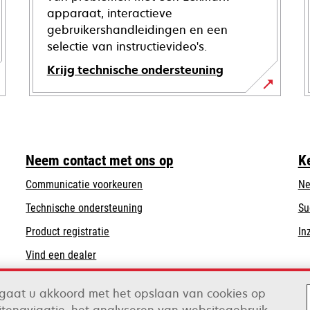
apparaat, interactieve
gebruikershandleidingen en een
selectie van instructievideo's.
Krijg technische ondersteuning
opens
in
a
new
Neem contact met ons op
K
tab
Communicatie voorkeuren
Ne
opens
Technische ondersteuning
Su
in
Product registratie
In
a
Vind een dealer
new
tab
n gaat u akkoord met het opslaan van cookies op