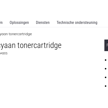
ën
Oplossingen
Diensten
Technische ondersteuning
yaan tonercartridge
yaan tonercartridge
36H2CG