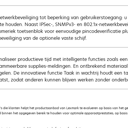
etwerkbeveiliging tot beperking van gebruikerstoegang: u
g te houden. Naast IPSec-, SNMPv3- en 802.1x-netwerkbeve
umeriek toetsenblok voor eenvoudige pincodeverificatie plu
eveiliging van de optionele vaste schijf.
aliseer productieve tijd met intelligente functies zoals ee
ammeerbare supplies-meldingen. En ontbrekend materiaal h
gelen. De innovatieve functie Taak in wachtrij houdt een ta
atst, zodat anderen kunnen blijven werken zonder onderbrek
's die klanten helpt het productaanbod van Lexmark te evalueren op basis van het g
 binnen het opgegeven bereik te houden voor optimale apparaatprestaties, op basis v