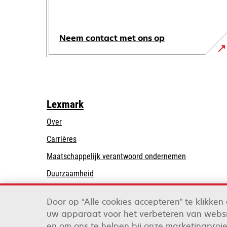
Neem contact met ons op
Lexmark
Over
Carrières
opens
Maatschappelijk verantwoord ondernemen
in
Duurzaamheid
a
Lexmark Partners
new
Door op “Alle cookies accepteren” te klikke
tab
uw apparaat voor het verbeteren van websi
Lexmark International, Inc., een bedrijf van Xer
en om ons te helpen bij onze marketingproj