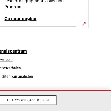
Lexmark Equipment Collection
Program.
Ga naar pagina
enniscentrum
wsroom
ccesverhalen
zichten van analisten
ALLE COOKIES ACCEPTEREN
Legaal
Privacy