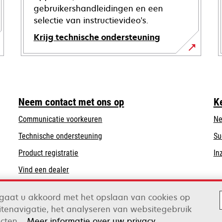
gebruikershandleidingen en een
selectie van instructievideo's.
Krijg technische ondersteuning
opens
in
a
new
Neem contact met ons op
K
tab
Communicatie voorkeuren
Ne
opens
Technische ondersteuning
Su
in
Product registratie
In
a
Vind een dealer
new
tab
n gaat u akkoord met het opslaan van cookies op
tenavigatie, het analyseren van websitegebruik
ox
ecten.
Meer informatie over uw privacy