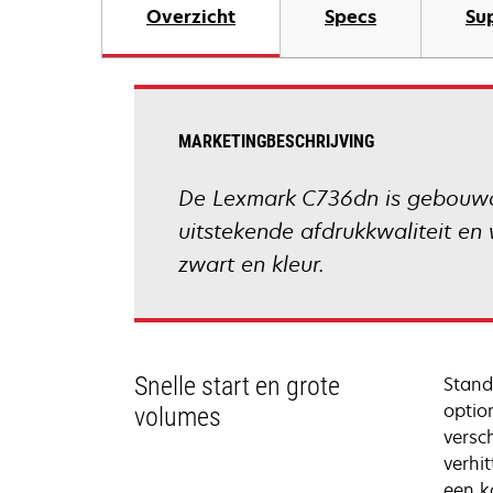
Overzicht
Specs
Su
MARKETINGBESCHRIJVING
De Lexmark C736dn is gebouwd o
uitstekende afdrukkwaliteit en
zwart en kleur.
Snelle start en grote
Stand
optio
volumes
versc
verhi
een k