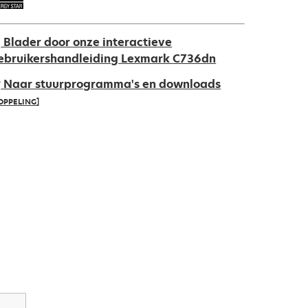
Blader door onze interactieve
ebruikershandleiding Lexmark C736dn
Naar stuurprogramma's en downloads
OPPELING]
pens
ew
ab