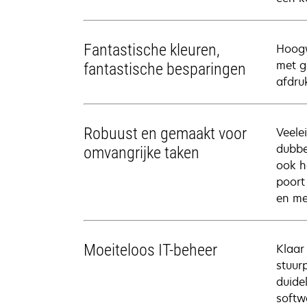
Fantastische kleuren,
Hoogw
met g
fantastische besparingen
afdru
Robuust en gemaakt voor
Veele
dubbe
omvangrijke taken
ook h
poort
en me
Moeiteloos IT-beheer
Klaar
stuur
duide
softw