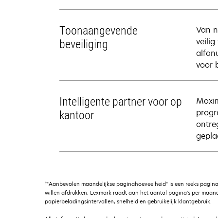
Toonaangevende
Van n
veili
beveiliging
alfan
voor b
Intelligente partner voor op
Maxim
progr
kantoor
ontre
gepla
†
"Aanbevolen maandelijkse paginahoeveelheid" is een reeks pagina
willen afdrukken. Lexmark raadt aan het aantal pagina's per maand
papierbeladingsintervallen, snelheid en gebruikelijk klantgebruik.