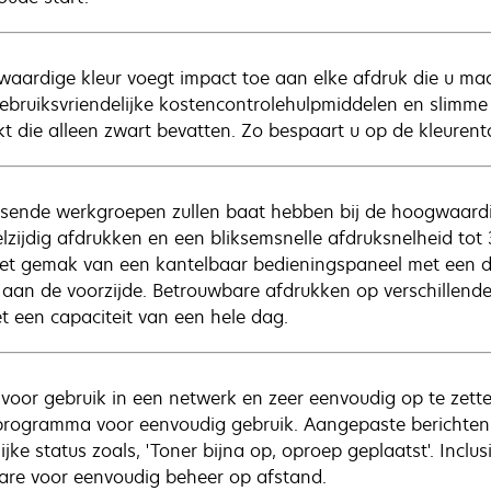
aardige kleur voegt impact toe aan elke afdruk die u ma
ebruiksvriendelijke kostencontrolehulpmiddelen en slimme
kt die alleen zwart bevatten. Zo bespaart u op de kleurent
isende werkgroepen zullen baat hebben bij de hoogwaardi
lzijdig afdrukken en een bliksemsnelle afdruksnelheid tot 
et gemak van een kantelbaar bedieningspaneel met een dis
 aan de voorzijde. Betrouwbare afdrukken op verschillende 
t een capaciteit van een hele dag.
 voor gebruik in een netwerk en zeer eenvoudig op te zett
programma voor eenvoudig gebruik. Aangepaste berichten
lijke status zoals, 'Toner bijna op, oproep geplaatst'. Inc
are voor eenvoudig beheer op afstand.