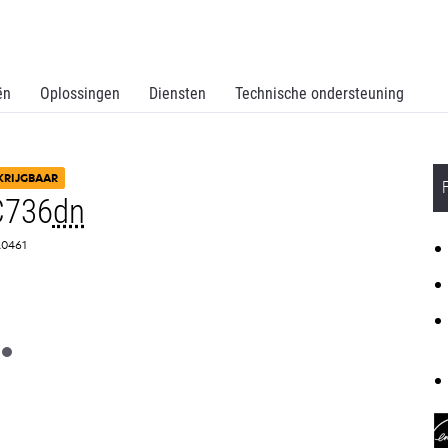
ën
Oplossingen
Diensten
Technische ondersteuning
KRIJGBAAR
C736
dn
5A0461