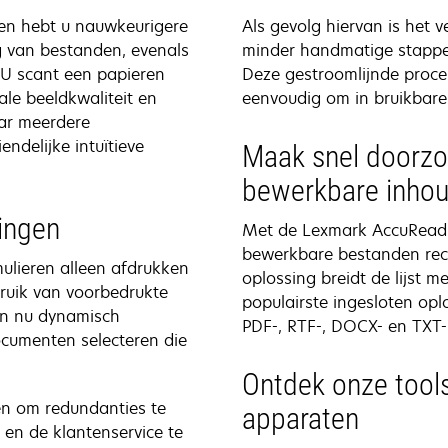
n hebt u nauwkeurigere
Als gevolg hiervan is het
 van bestanden, evenals
minder handmatige stappen
U scant een papieren
Deze gestroomlijnde proce
ale beeldkwaliteit en
eenvoudig om in bruikbare
aar meerdere
ndelijke intuïtieve
Maak snel doorzo
bewerkbare inho
ringen
Met de Lexmark AccuRead 
bewerkbare bestanden rec
ulieren alleen afdrukken
oplossing breidt de lijst 
ruik van voorbedrukte
populairste ingesloten op
jn nu dynamisch
PDF-, RTF-, DOCX- en TXT
ocumenten selecteren die
Ontdek onze tool
en om redundanties te
apparaten
en de klantenservice te