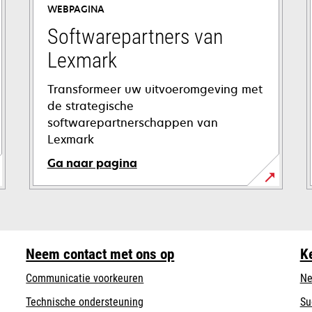
WEBPAGINA
Softwarepartners van
Lexmark
Transformeer uw uitvoeromgeving met
de strategische
softwarepartnerschappen van
Lexmark
Ga naar pagina
Neem contact met ons op
K
Communicatie voorkeuren
Ne
opens
Technische ondersteuning
Su