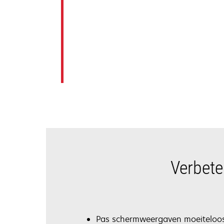
Verbete
Pas schermweergaven moeiteloo