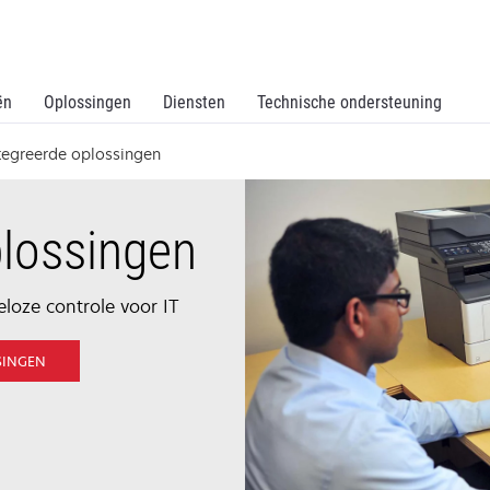
ën
Oplossingen
Diensten
Technische ondersteuning
tegreerde oplossingen
plossingen
eloze controle voor IT
OPENS
SINGEN
IN
A
NEW
TAB