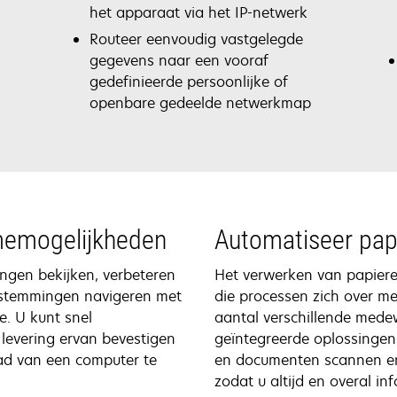
het apparaat via het IP-netwerk
Routeer eenvoudig vastgelegde
gegevens naar een vooraf
gedefinieerde persoonlijke of
openbare gedeelde netwerkmap
memogelijkheden
Automatiseer pap
ngen bekijken, verbeteren
Het verwerken van papiere
estemmingen navigeren met
die processen zich over me
e. U kunt snel
aantal verschillende medew
levering ervan bevestigen
geïntegreerde oplossingen
ad van een computer te
en documenten scannen en 
zodat u altijd en overal i