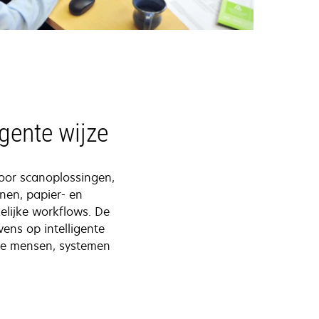
igente wijze
oor scanoplossingen,
enen, papier- en
elijke workflows. De
ens op intelligente
 de mensen, systemen