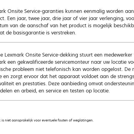
rk Onsite Service-garanties kunnen eenmalig worden aange
t. Een jaar, twee jaar, drie jaar of vier jaar verlenging, v
tum van de aanschaf van het product is mogelijk beschik
at de basisgarantie is verstreken.
e Lexmark Onsite Service-dekking stuurt een medewerker 
rk een gekwalificeerde servicemonteur naar uw locatie vo
ische probleem niet telefonisch kan worden opgelost. De
ie en zorgt ervoor dat het apparaat voldoet aan de streng
waliteit en prestaties. Deze aanbieding omvat ondersteuning
delen en arbeid, en service en testen op locatie.
is niet aansprakelijk voor eventuele fouten of weglatingen.