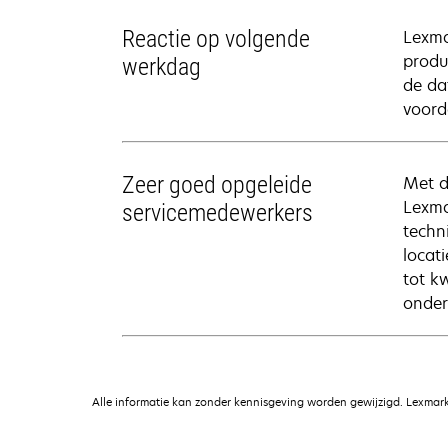
Reactie op volgende
Lexma
produc
werkdag
de da
voord
Zeer goed opgeleide
Met d
Lexma
servicemedewerkers
techn
locat
tot k
onder
Alle informatie kan zonder kennisgeving worden gewijzigd. Lexmark 