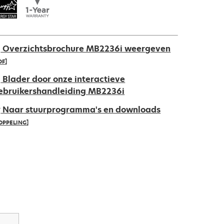
Overzichtsbrochure MB2236i weergeven
DF]
pens
Blader door onze interactieve
ebruikershandleiding MB2236i
Naar stuurprogramma's en downloads
ew
OPPELING]
ab
pens
ew
ab