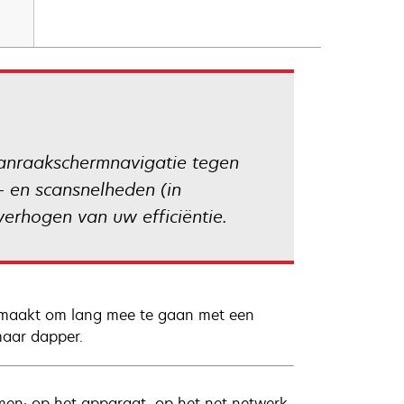
 aanraakschermnavigatie tegen
- en scansnelheden (in
erhogen van uw efficiëntie.
emaakt om lang mee te gaan met een
maar dapper.
en: op het apparaat, op het net netwerk