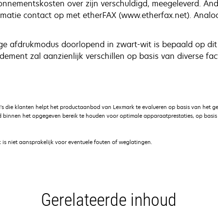
bonnementskosten over zijn verschuldigd, meegeleverd. And
matie contact op met etherFAX (www.etherfax.net). Analoog
ge afdrukmodus doorlopend in zwart-wit is bepaald op dit
dement zal aanzienlijk verschillen op basis van diverse fa
's die klanten helpt het productaanbod van Lexmark te evalueren op basis van het g
 binnen het opgegeven bereik te houden voor optimale apparaatprestaties, op basis v
is niet aansprakelijk voor eventuele fouten of weglatingen.
Gerelateerde inhoud