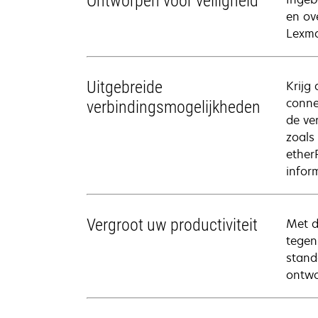
Ontworpen voor veiligheid
en ov
Lexma
Uitgebreide
Krijg
conne
verbindingsmogelijkheden
de ve
zoals
ether
infor
Vergroot uw productiviteit
Met d
tegen
stand
ontwo