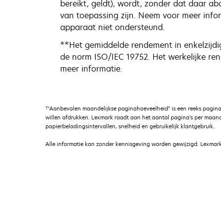
bereikt, geldt), wordt, zonder dat daar a
van toepassing zijn. Neem voor meer infor
apparaat niet ondersteund.
**Het gemiddelde rendement in enkelzijdi
de norm ISO/IEC 19752. Het werkelijke ren
meer informatie.
†
"Aanbevolen maandelijkse paginahoeveelheid" is een reeks pagina
willen afdrukken. Lexmark raadt aan het aantal pagina's per maand
papierbeladingsintervallen, snelheid en gebruikelijk klantgebruik.
Alle informatie kan zonder kennisgeving worden gewijzigd. Lexmark 