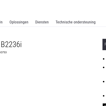
ën
Oplossingen
Diensten
Technische ondersteuning
MB2236i
8M0753