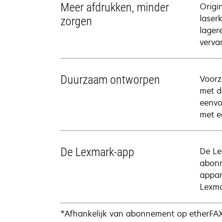
Meer afdrukken, minder
Origi
laser
zorgen
lager
verva
Duurzaam ontworpen
Voorz
met d
eenvo
met e
De Lexmark-app
De Le
abonn
appar
Lexma
*Afhankelijk van abonnement op etherFAX