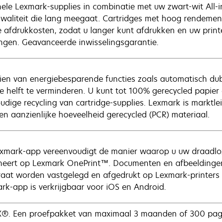
nele Lexmark-supplies in combinatie met uw zwart-wit All-
kwaliteit die lang meegaat. Cartridges met hoog rendement
e afdrukkosten, zodat u langer kunt afdrukken en uw print
ngen. Geavanceerde inwisselingsgarantie.
ien van energiebesparende functies zoals automatisch dub
e helft te verminderen. U kunt tot 100% gerecycled papier
udige recycling van cartridge-supplies. Lexmark is marktle
en aanzienlijke hoeveelheid gerecycled (PCR) materiaal.
xmark-app vereenvoudigt de manier waarop u uw draadloze 
eert op Lexmark OnePrint™. Documenten en afbeeldinge
aat worden vastgelegd en afgedrukt op Lexmark-printers 
rk-app is verkrijgbaar voor iOS en Android.
®. Een proefpakket van maximaal 3 maanden of 300 pagin