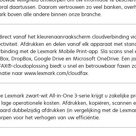
eral daartussen. Daarom vertrouwen zo veel banken, overh
rk boven alle andere binnen onze branche.
 direct vanaf het kleurenaanraakscherm cloudverbinding via
ctiviteit. ​Afdrukken en delen vanaf elk apparaat met stan
rbinding met de Lexmark Mobile Print-app. Sla scans snel e
 Box, DropBox, Google Drive en Microsoft OneDrive. Een ja
FAX®-cloudoplossing biedt u snel en betrouwbaar faxen zo
matie naar www.lexmark.com/cloudfax.
e Lexmark zwart-wit All-in-One 3-serie krijgt u zakelijke 
 lage operationele kosten. Afdrukken, kopiëren, scannen e
aard dubbelzijdig afdrukken (in vergelijking met de Lexma
rpen voor het verhogen van uw efficiëntie.