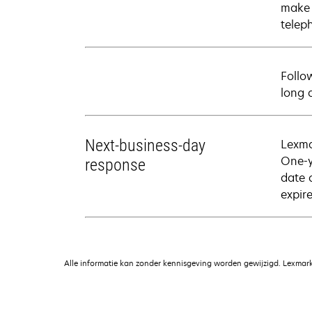
make 
telep
Follo
long 
Next-business-day
Lexma
One-y
response
date 
expire
Alle informatie kan zonder kennisgeving worden gewijzigd. Lexmark 