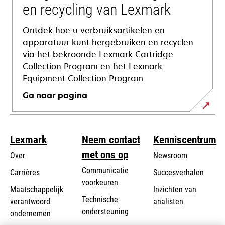
en recycling van Lexmark
Ontdek hoe u verbruiksartikelen en
apparatuur kunt hergebruiken en recyclen
via het bekroonde Lexmark Cartridge
Collection Program en het Lexmark
Equipment Collection Program.
Ga naar pagina
Lexmark
Neem contact
Kenniscentrum
met ons op
Over
Newsroom
Communicatie
Carrières
Succesverhalen
voorkeuren
Maatschappelijk
Inzichten van
Technische
verantwoord
analisten
opens
ondersteuning
opens
ondernemen
in