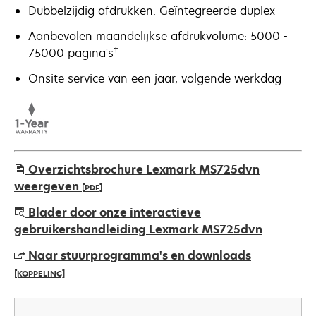
Dubbelzijdig afdrukken: Geïntegreerde duplex
Aanbevolen maandelijkse afdrukvolume: 5000 -
†
75000 pagina's
Onsite service van een jaar, volgende werkdag
Overzichtsbrochure Lexmark MS725dvn
weergeven
[PDF]
opens
Blader door onze interactieve
in
gebruikershandleiding Lexmark MS725dvn
a
Naar stuurprogramma's en downloads
new
[KOPPELING]
tab
opens
in