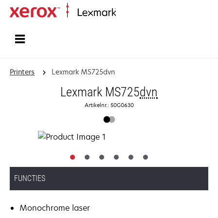
Startpagina
Printers
Lexmark MS725dvn
Lexmark MS725
dvn
Artikelnr.: 50G0630
FUNCTIES
Monochrome laser