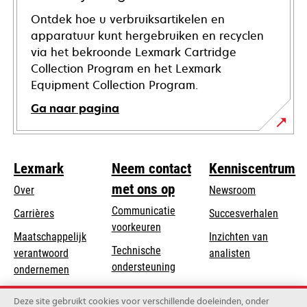
Ontdek hoe u verbruiksartikelen en
apparatuur kunt hergebruiken en recyclen
via het bekroonde Lexmark Cartridge
Collection Program en het Lexmark
Equipment Collection Program.
Ga naar pagina
Lexmark
Neem contact
Kenniscentrum
met ons op
Over
Newsroom
Communicatie
Carrières
Succesverhalen
voorkeuren
Maatschappelijk
Inzichten van
Technische
verantwoord
analisten
opens
ondersteuning
opens
ondernemen
in
in
Product registratie
Duurzaamheid
a
Deze site gebruikt cookies voor verschillende doeleinden, onder
a