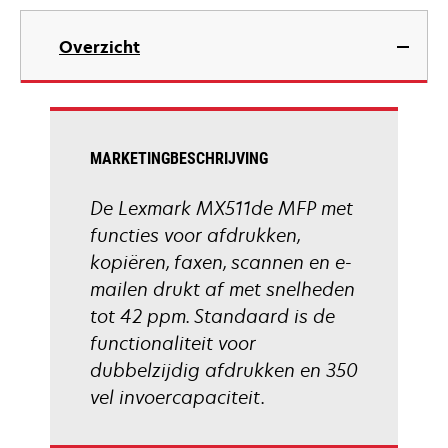
opens
in
Overzicht
a
new
tab
MARKETINGBESCHRIJVING
De Lexmark MX511de MFP met
functies voor afdrukken,
kopiëren, faxen, scannen en e-
mailen drukt af met snelheden
tot 42 ppm. Standaard is de
functionaliteit voor
dubbelzijdig afdrukken en 350
vel invoercapaciteit.