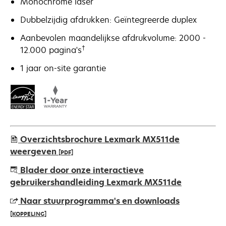
Monochrome laser
Dubbelzijdig afdrukken: Geïntegreerde duplex
Aanbevolen maandelijkse afdrukvolume: 2000 -
†
12.000 pagina's
1 jaar on-site garantie
Overzichtsbrochure Lexmark MX511de
weergeven
[PDF]
opens
Blader door onze interactieve
in
gebruikershandleiding Lexmark MX511de
a
Naar stuurprogramma's en downloads
new
[KOPPELING]
tab