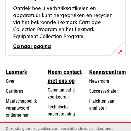
Ontdek hoe u verbruiksartikelen en
apparatuur kunt hergebruiken en recyclen
via het bekroonde Lexmark Cartridge
Collection Program en het Lexmark
Equipment Collection Program.
Ga naar pagina
Lexmark
Neem contact
Kenniscentrum
met ons op
Over
Newsroom
Communicatie
Carrières
Succesverhalen
voorkeuren
Maatschappelijk
Inzichten van
Technische
verantwoord
analisten
opens
ondersteuning
opens
ondernemen
in
in
Product registratie
Duurzaamheid
a
Deze site gebruikt cookies voor verschillende doeleinden, onder
a