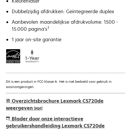
Kleurenlaser
Dubbelzijdig afdrukken: Geïntegreerde duplex
Aanbevolen maandelijkse afdrukvolume: 1500 -
†
15.000 pagina's
1 jaar on-site garantie
Dit is een product in FCC-klasse A. Het is niet bedoeld voor gebruik in
woonomgevingen.
Overzichtsbrochure Lexmark CS720de
weergeven
[PDF]
opens
Blader door onze interactieve
in
gebruikershandleiding Lexmark CS720de