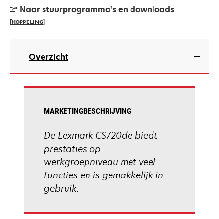
a
Naar stuurprogramma's en downloads
new
[KOPPELING]
tab
opens
in
Overzicht
a
new
tab
MARKETINGBESCHRIJVING
De Lexmark CS720de biedt
prestaties op
werkgroepniveau met veel
functies en is gemakkelijk in
gebruik.