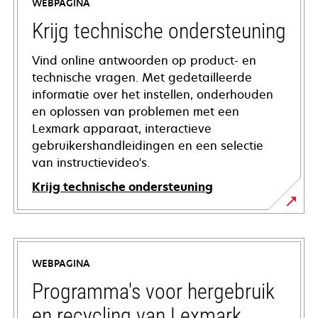
WEBPAGINA
Krijg technische ondersteuning
Vind online antwoorden op product- en
technische vragen. Met gedetailleerde
informatie over het instellen, onderhouden
en oplossen van problemen met een
Lexmark apparaat, interactieve
gebruikershandleidingen en een selectie
van instructievideo's.
Krijg technische ondersteuning
opens
in
a
WEBPAGINA
new
tab
Programma's voor hergebruik
en recycling van Lexmark