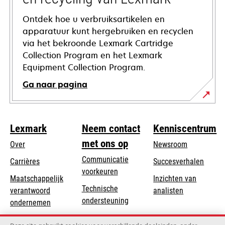
Ontdek hoe u verbruiksartikelen en
apparatuur kunt hergebruiken en recyclen
via het bekroonde Lexmark Cartridge
Collection Program en het Lexmark
Equipment Collection Program.
Ga naar pagina
Lexmark
Neem contact
Kenniscentrum
met ons op
Over
Newsroom
Communicatie
Carrières
Succesverhalen
voorkeuren
Maatschappelijk
Inzichten van
Technische
verantwoord
analisten
opens
ondersteuning
opens
ondernemen
in
in
Product registratie
Duurzaamheid
a