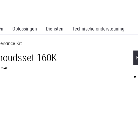
ën
Oplossingen
Diensten
Technische ondersteuning
enance Kit
houdsset 160K
0X7540