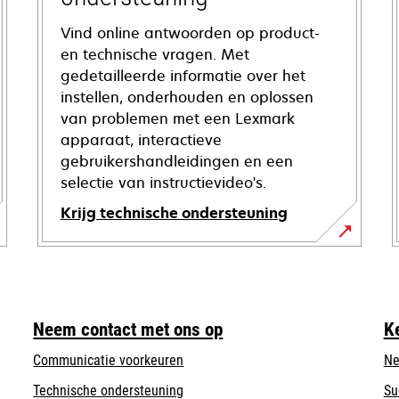
Vind online antwoorden op product-
en technische vragen. Met
gedetailleerde informatie over het
instellen, onderhouden en oplossen
van problemen met een Lexmark
apparaat, interactieve
gebruikershandleidingen en een
selectie van instructievideo's.
Krijg technische ondersteuning
opens
in
a
new
Neem contact met ons op
K
tab
Communicatie voorkeuren
Ne
opens
Technische ondersteuning
Su