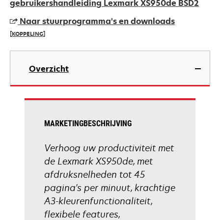
in
gebruikershandleiding Lexmark XS950de BSD2
a
Naar stuurprogramma's en downloads
new
[KOPPELING]
tab
opens
in
Overzicht
a
new
tab
MARKETINGBESCHRIJVING
Verhoog uw productiviteit met
de Lexmark XS950de, met
afdruksnelheden tot 45
pagina's per minuut, krachtige
A3-kleurenfunctionaliteit,
flexibele features,