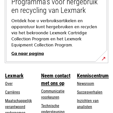
Programma's voor hergebruik
en recycling van Lexmark
Ontdek hoe u verbruiksartikelen en
apparatuur kunt hergebruiken en recyclen
via het bekroonde Lexmark Cartridge
Collection Program en het Lexmark
Equipment Collection Program.
Ga naar pagina
Lexmark
Neem contact
Kenniscentrum
met ons op
Over
Newsroom
Communicatie
Carrières
Succesverhalen
voorkeuren
Maatschappelijk
Inzichten van
Technische
verantwoord
analisten
opens
ondersteuning
opens
ondernemen