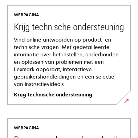
WEBPAGINA
Krijg technische ondersteuning
Vind online antwoorden op product- en
technische vragen. Met gedetailleerde
informatie over het instellen, onderhouden
en oplossen van problemen met een
Lexmark apparaat, interactieve
gebruikershandleidingen en een selectie
van instructievideo's.
Krijg technische ondersteuning
opens
in
a
WEBPAGINA
new
tab