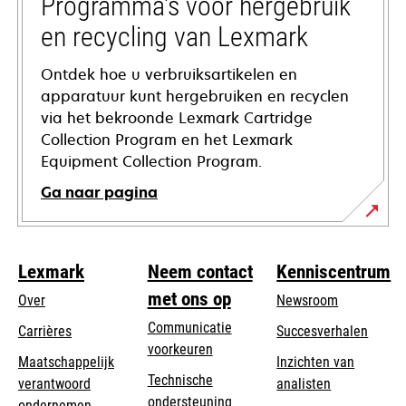
Programma's voor hergebruik
en recycling van Lexmark
Ontdek hoe u verbruiksartikelen en
apparatuur kunt hergebruiken en recyclen
via het bekroonde Lexmark Cartridge
Collection Program en het Lexmark
Equipment Collection Program.
Ga naar pagina
Lexmark
Neem contact
Kenniscentrum
met ons op
Over
Newsroom
Communicatie
Carrières
Succesverhalen
voorkeuren
Maatschappelijk
Inzichten van
Technische
verantwoord
analisten
opens
ondersteuning
opens
ondernemen