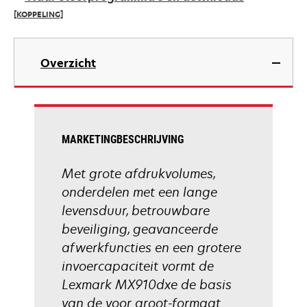
new
[KOPPELING]
tab
opens
in
Overzicht
a
new
tab
MARKETINGBESCHRIJVING
Met grote afdrukvolumes,
onderdelen met een lange
levensduur, betrouwbare
beveiliging, geavanceerde
afwerkfuncties en een grotere
invoercapaciteit vormt de
Lexmark MX910dxe de basis
van de voor groot-formaat