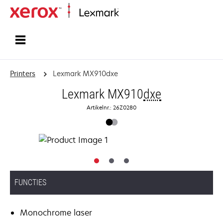
Startpagina
Printers
Lexmark MX910dxe
Lexmark MX910
dxe
Artikelnr.: 26Z0280
FUNCTIES
Monochrome laser