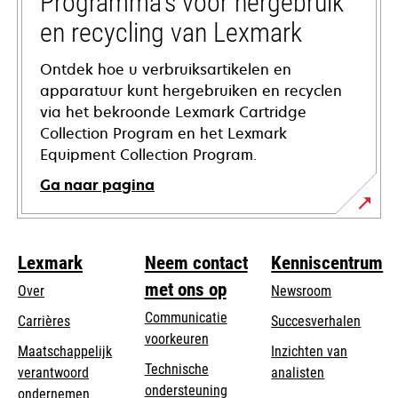
Programma's voor hergebruik
en recycling van Lexmark
Ontdek hoe u verbruiksartikelen en
apparatuur kunt hergebruiken en recyclen
via het bekroonde Lexmark Cartridge
Collection Program en het Lexmark
Equipment Collection Program.
Ga naar pagina
Lexmark
Neem contact
Kenniscentrum
met ons op
Over
Newsroom
Communicatie
Carrières
Succesverhalen
voorkeuren
Maatschappelijk
Inzichten van
Technische
verantwoord
analisten
opens
ondersteuning
opens
ondernemen