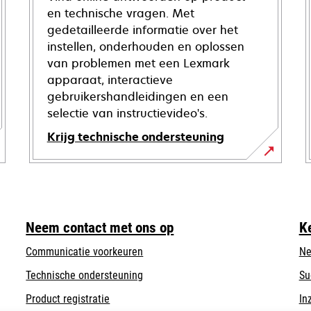
en technische vragen. Met
gedetailleerde informatie over het
instellen, onderhouden en oplossen
van problemen met een Lexmark
apparaat, interactieve
gebruikershandleidingen en een
selectie van instructievideo's.
Krijg technische ondersteuning
opens
in
a
new
Neem contact met ons op
K
tab
Communicatie voorkeuren
Ne
opens
Technische ondersteuning
Su
in
Product registratie
In
a