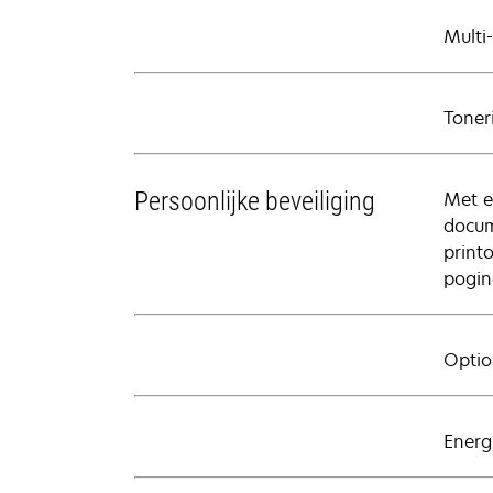
Multi
Toneri
Persoonlijke beveiliging
Met e
docum
print
pogin
Optio
Energ