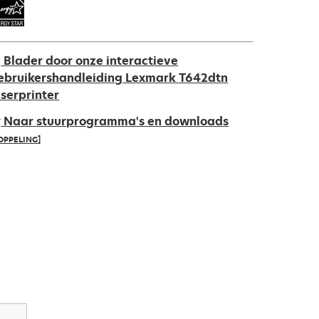
Blader door onze interactieve
ebruikershandleiding Lexmark T642dtn
aserprinter
Naar stuurprogramma's en downloads
OPPELING]
pens
ew
ab