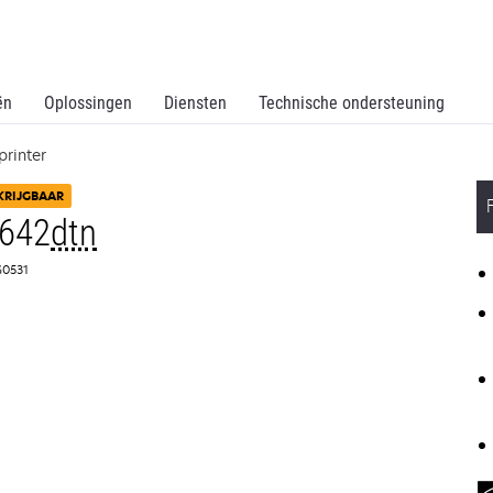
ën
Oplossingen
Diensten
Technische ondersteuning
printer
KRIJGBAAR
T642
dtn
0G0531