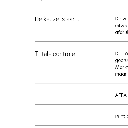
De keuze is aan u
De vo
uitvo
afdru
Totale controle
De T6
gebru
MarkV
maar 
AEEA 
Print 