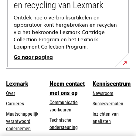
en recycling van Lexmark
Ontdek hoe u verbruiksartikelen en
apparatuur kunt hergebruiken en recyclen
via het bekroonde Lexmark Cartridge
Collection Program en het Lexmark
Equipment Collection Program.
Ga naar pagina
Lexmark
Neem contact
Kenniscentrum
met ons op
Over
Newsroom
Communicatie
Carrières
Succesverhalen
voorkeuren
Maatschappelijk
Inzichten van
Technische
verantwoord
analisten
opens
ondersteuning
opens
ondernemen
in
in