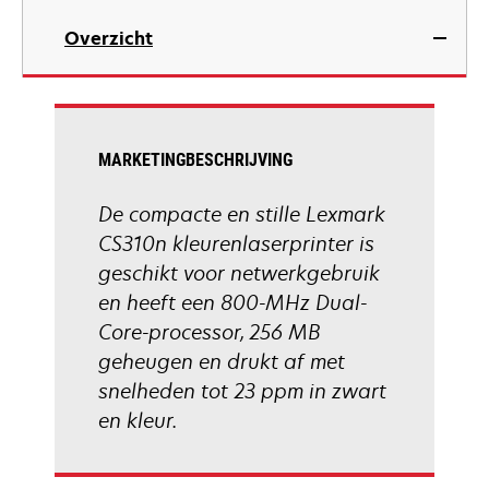
in
Overzicht
a
new
tab
MARKETINGBESCHRIJVING
De compacte en stille Lexmark
CS310n kleurenlaserprinter is
geschikt voor netwerkgebruik
en heeft een 800-MHz Dual-
Core-processor, 256 MB
geheugen en drukt af met
snelheden tot 23 ppm in zwart
en kleur.