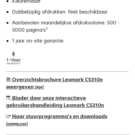
Kleurenlaser
Dubbelzijdig afdrukken: Niet beschikbaar
Aanbevolen maandelijkse afdrukvolume: 500 -
†
5000 pagina's
1 jaar on-site garantie
Overzichtsbrochure Lexmark CS310n
weergeven
[PDF]
opens
Blader door onze interactieve
in
gebruikershandleiding Lexmark CS310n
a
Naar stuurprogramma's en downloads
new
[KOPPELING]
tab
opens