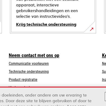
apparaat, interactieve
gebruikershandleidingen en een
selectie van instructievideo's.
Krijg technische ondersteuning
opens
in
a
new
Neem contact met ons op
K
tab
Communicatie voorkeuren
Ne
opens
Technische ondersteuning
Su
in
Product registratie
In
a
Vind een dealer
new
tab
de doeleinden, onder andere om uw ervaring te
s. Door deze site te blijven gebruiken of door te