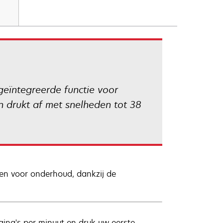
geïntegreerde functie voor
 drukt af met snelheden tot 38
en voor onderhoud, dankzij de
ina's per minuut en druk uw eerste