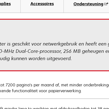
pplies
Accessoires
Ondersteuning
r is geschikt voor netwerkgebruik en heeft een 
00-MHz Dual-Core-processor, 256 MB geheugen en
udig kunnen worden uitgevoerd.
tot 7200 pagina's per maand af, met minder onderbreking
ekende functionaliteit voor papierverwerking.
ft minder lang te wachten met afdruksnelheden tot 38 pag