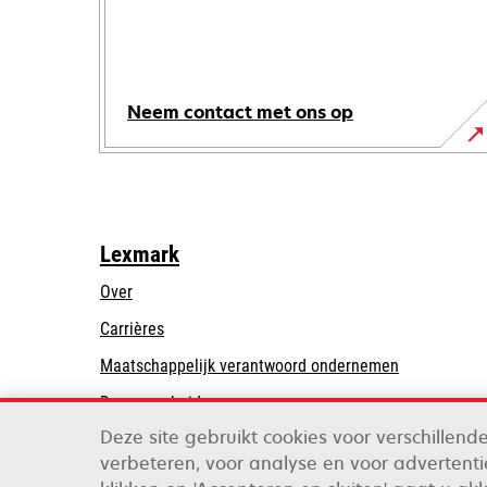
Neem contact met ons op
Lexmark
Over
Carrières
opens
Maatschappelijk verantwoord ondernemen
in
Duurzaamheid
a
Deze site gebruikt cookies voor verschillen
Lexmark Partners
new
verbeteren, voor analyse en voor advertentie
tab