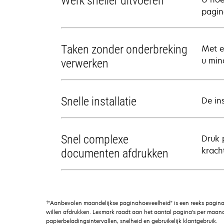
Werk sneller uitvoeren
pagin
Taken zonder onderbreking
Met e
u min
verwerken
Snelle installatie
De in
Snel complexe
Druk 
krach
documenten afdrukken
†
"Aanbevolen maandelijkse paginahoeveelheid" is een reeks pagina
willen afdrukken. Lexmark raadt aan het aantal pagina's per maand
papierbeladingsintervallen, snelheid en gebruikelijk klantgebruik.