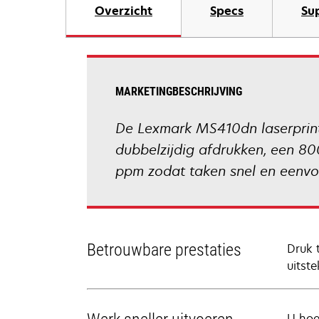
Overzicht
Specs
Su
MARKETINGBESCHRIJVING
De Lexmark MS410dn laserprinte
dubbelzijdig afdrukken, een 8
ppm zodat taken snel en eenvo
Betrouwbare prestaties
Druk 
uitst
U hoe