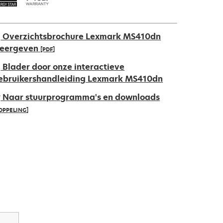
Overzichtsbrochure Lexmark MS410dn
eergeven
[PDF]
pens
Blader door onze interactieve
ebruikershandleiding Lexmark MS410dn
Naar stuurprogramma's en downloads
ew
OPPELING]
ab
pens
ew
ab