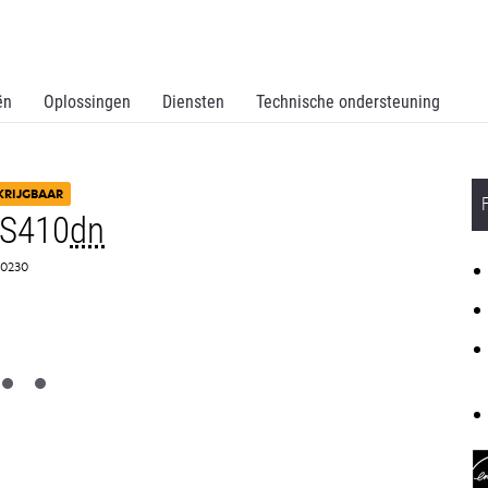
ën
Oplossingen
Diensten
Technische ondersteuning
KRIJGBAAR
MS410
dn
5S0230