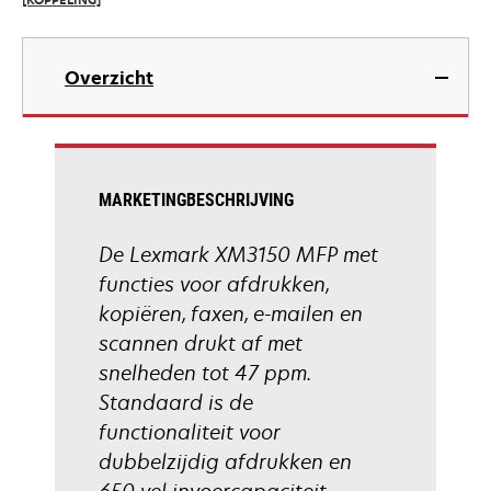
[KOPPELING]
tab
opens
in
Overzicht
a
new
tab
MARKETINGBESCHRIJVING
De Lexmark XM3150 MFP met
functies voor afdrukken,
kopiëren, faxen, e-mailen en
scannen drukt af met
snelheden tot 47 ppm.
Standaard is de
functionaliteit voor
dubbelzijdig afdrukken en