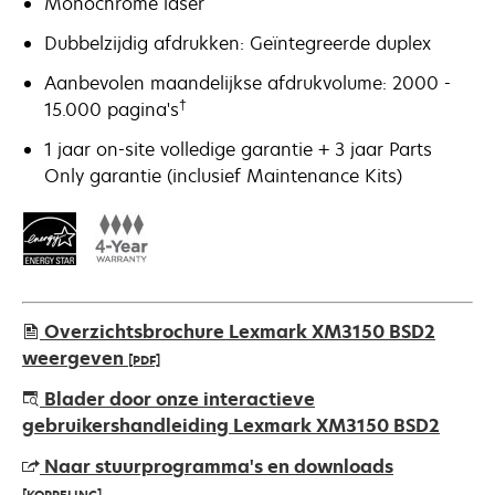
Monochrome laser
Dubbelzijdig afdrukken: Geïntegreerde duplex
Aanbevolen maandelijkse afdrukvolume: 2000 -
†
15.000 pagina's
1 jaar on-site volledige garantie + 3 jaar Parts
Only garantie (inclusief Maintenance Kits)
Overzichtsbrochure Lexmark XM3150 BSD2
weergeven
[PDF]
opens
Blader door onze interactieve
in
gebruikershandleiding Lexmark XM3150 BSD2
a
Naar stuurprogramma's en downloads
new