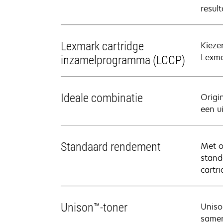
result
Lexmark cartridge
Kieze
Lexmar
inzamelprogramma (LCCP)
Ideale combinatie
Origi
een u
Standaard rendement
Met o
stand
cartr
Unison™-toner
Uniso
samen