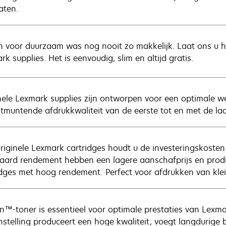
aten.
n voor duurzaam was nog nooit zo makkelijk. Laat ons u he
k supplies. Het is eenvoudig, slim en altijd gratis.
nele Lexmark supplies zijn ontworpen voor een optimale w
itmuntende afdrukkwaliteit van de eerste tot en met de la
riginele Lexmark cartridges houdt u de investeringskosten
aard rendement hebben een lagere aanschafprijs en prod
idges met hoog rendement. Perfect voor afdrukken van kle
n™-toner is essentieel voor optimale prestaties van Lexm
stelling produceert een hoge kwaliteit, voegt langdurige 