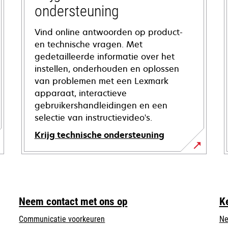
ondersteuning
Vind online antwoorden op product-
en technische vragen. Met
gedetailleerde informatie over het
instellen, onderhouden en oplossen
van problemen met een Lexmark
apparaat, interactieve
gebruikershandleidingen en een
selectie van instructievideo's.
Krijg technische ondersteuning
opens
in
a
new
Neem contact met ons op
K
tab
Communicatie voorkeuren
Ne